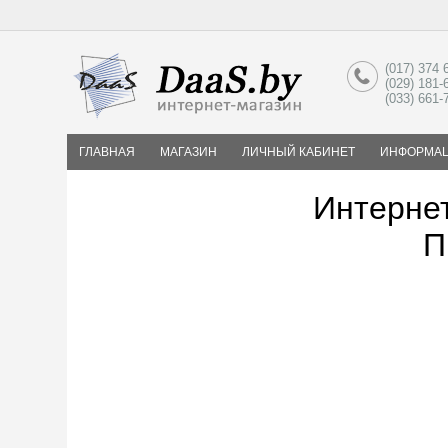
(017) 374 
(029) 181-
(033) 661
ГЛАВНАЯ
МАГАЗИН
ЛИЧНЫЙ КАБИНЕТ
ИНФОРМА
Интернет
П