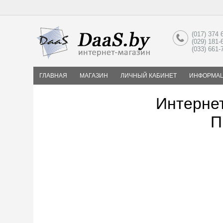
(017) 374 
(029) 181-
(033) 661
ГЛАВНАЯ
МАГАЗИН
ЛИЧНЫЙ КАБИНЕТ
ИНФОРМА
Интернет
П